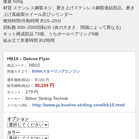
重量 600g
材質 ステンレス鋼製ネジ、磨き上げステンレス鋼製連結部品、磨き
上げ真鍮製ホイール及びシリンダー
燃焼時間/作動時間 約15–20分
回転数 800–2000回転/分 (炎の大きさ、間隔によって異なる)
キット構成部品 73個、うちボールベアリング6個
組み立て所要時間 約2時間
HB10 – Deluxe Flyer
HB10
商品コード：
Böhmスターリングエンジン
関連カテゴリ：
通常価格(税込)：
30,154
円
30,154
円
販売価格(税込)：
279
Pt
ポイント：
Böhm Stirling-Technik
メーカー：
http://www.ja.boehm-stirling.com/hb10.html
メーカーURL：
オプション
カラー