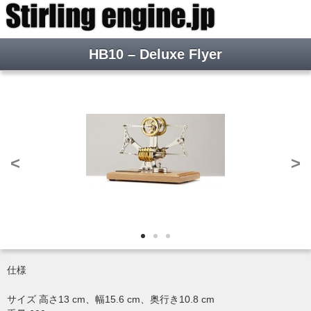
ようこそ ゲストさん
新規会員登録
新着情報
HB10 – Deluxe Flyer
現在の在庫状況です。
2014年 12月 04日
Ford Model-T AF1の動画をアップいたしました。 facebookにて御
覧ください!
2014年 11月 22日
HB32 – Twin Tattooの動画をfacebookへアップいたしました。火力
<
>
調整により高回転にスピードアップする場面も確認いただけます。
2014年 11月 22日
もっとみる(＋3件)
仕様
サイズ 高さ13 cm、幅15.6 cm、奥行き10.8 cm