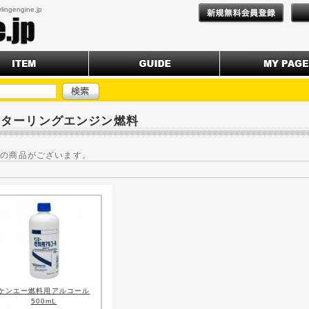
engine.jp
スターリングエンジン燃料
件
の商品がございます。
ケンエー燃料用アルコール
500mL