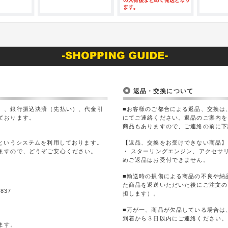
返品・交換について
）、銀行振込決済（先払い）、代金引
■お客様のご都合による返品、交換は
ております。
にてご連絡ください。返品のご案内を
商品もありますので、ご連絡の前に下
Lというシステムを利用しております。
【返品、交換をお受けできない商品】
ますので、どうぞご安心ください。
・ スターリングエンジン、アクセサ
めご返品はお受付できません。
■輸送時の損傷による商品の不良や納
た商品を返送いただいた後にご注文の
837
担します）。
■万が一、商品が欠品している場合は
到着から３日以内にご連絡ください。
ます。