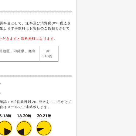
要料金として、送料及び消費税(8%:税込表
生します手数料はお客様のご負担とさせて
いただきますと送料無料になります。
州地区、沖縄県、離島
一律
540円
。
。
確認）の2営業日以内に発送をこころがけて
合はメールでご連絡致します。