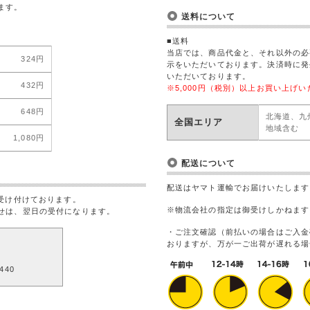
ます。
送料について
■送料
当店では、商品代金と、それ以外の必
324円
示をいただいております。決済時に発
いただいております。
432円
※5,000円（税別）以上お買い上げ
648円
北海道、九
全国エリア
地域含む
1,080円
配送について
配送はヤマト運輸でお届けいたします
受け付けております。
※物流会社の指定は御受けしかねます
せは、翌日の受付になります。
・ご注文確認（前払いの場合はご入金
おりますが、万が一ご出荷が遅れる場
5440