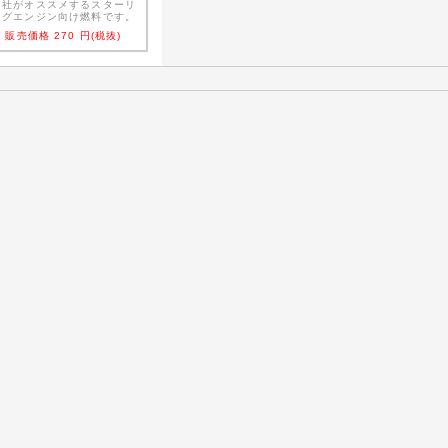
当社がオススメするスターリ
ングエンジン向け燃料です。
販売価格
270
円(税抜)